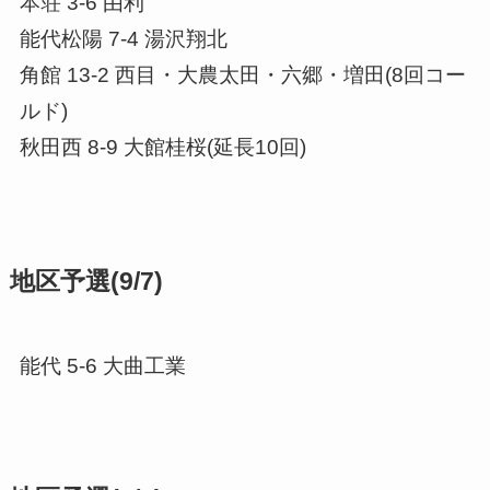
本荘 3-6 由利
能代松陽 7-4 湯沢翔北
角館 13-2 西目・大農太田・六郷・増田(8回コー
ルド)
秋田西 8-9 大館桂桜(延長10回)
地区予選(9/7)
能代 5-6 大曲工業