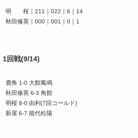
明 桜｜211｜022｜6｜14
秋田修英｜000｜001｜0｜1
1回戦(9/14)
鹿角 1-0 大館鳳鳴
秋田修英 6-3 角館
明桜 8-0 由利(7回コールド)
新屋 6-7 能代松陽